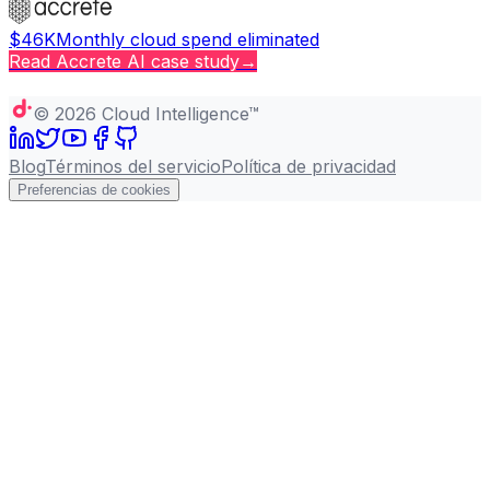
$46K
Monthly cloud spend eliminated
Read
Accrete AI
case study
→
Copy page
©
2026
Cloud Intelligence™
Blog
Términos del servicio
Política de privacidad
Preferencias de cookies