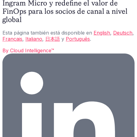
Ingram Micro y redefine el valor de
FinOps para los socios de canal a nivel
global
Esta página también está disponible en
English
,
Deutsch
,
Français
,
Italiano
,
日本語
y
Português
.
By
Cloud Intelligence™