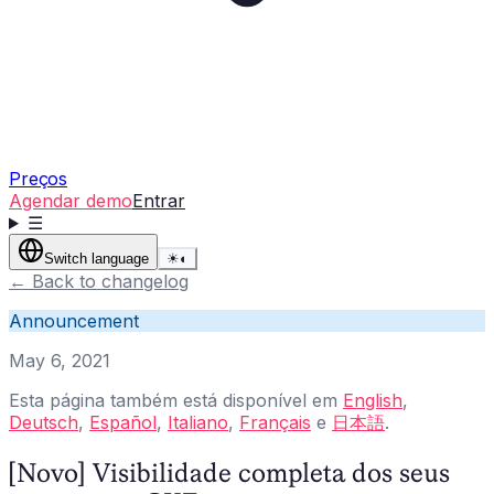
Preços
Agendar demo
Entrar
☰
Switch language
☀
◐
←
Back to changelog
Announcement
May 6, 2021
Esta página também está disponível em
English
,
Deutsch
,
Español
,
Italiano
,
Français
e
日本語
.
[Novo] Visibilidade completa dos seus