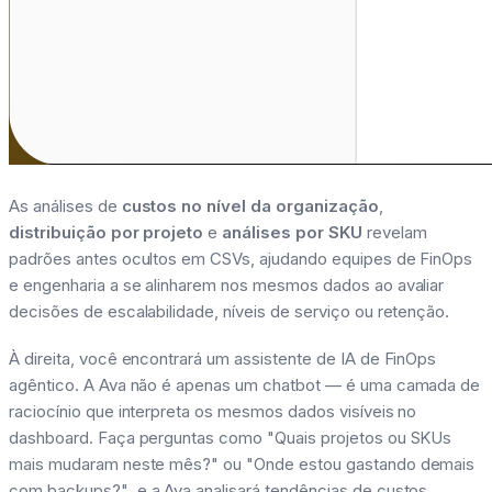
As análises de
custos no nível da organização
,
distribuição por projeto
e
análises por SKU
revelam
padrões antes ocultos em CSVs, ajudando equipes de FinOps
e engenharia a se alinharem nos mesmos dados ao avaliar
decisões de escalabilidade, níveis de serviço ou retenção.
À direita, você encontrará um assistente de IA de FinOps
agêntico. A Ava não é apenas um chatbot — é uma camada de
raciocínio que interpreta os mesmos dados visíveis no
dashboard. Faça perguntas como
"Quais projetos ou SKUs
mais mudaram neste mês?"
ou
"Onde estou gastando demais
com backups?"
, e a Ava analisará tendências de custos,