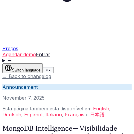
Preços
Agendar demo
Entrar
☰
Switch language
☀
◐
←
Back to changelog
Announcement
November 7, 2025
Esta página também está disponível em
English
,
Deutsch
,
Español
,
Italiano
,
Français
e
日本語
.
MongoDB Intelligence — Visibilidade