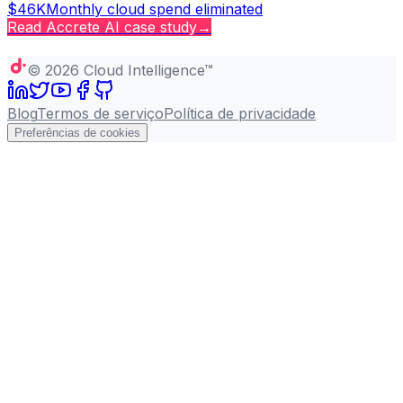
$46K
Monthly cloud spend eliminated
Read
Accrete AI
case study
→
Copy page
©
2026
Cloud Intelligence™
Blog
Termos de serviço
Política de privacidade
Preferências de cookies