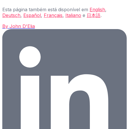
Esta página também está disponível em
English
,
Deutsch
,
Español
,
Français
,
Italiano
e
日本語
.
By
John D'Elia