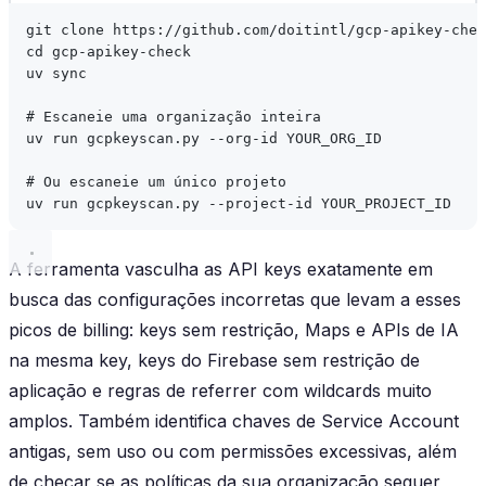
git
clone
https://github.com/doitintl/gcp-apikey-chec
cd
gcp-apikey-check
uv
sync
# Escaneie uma organização inteira
uv
run
gcpkeyscan.py
--org-id
YOUR_ORG_ID
# Ou escaneie um único projeto
uv
run
gcpkeyscan.py
--project-id
YOUR_PROJECT_ID
A ferramenta vasculha as API keys exatamente em
busca das configurações incorretas que levam a esses
picos de billing: keys sem restrição, Maps e APIs de IA
na mesma key, keys do Firebase sem restrição de
aplicação e regras de referrer com wildcards muito
amplos. Também identifica chaves de Service Account
antigas, sem uso ou com permissões excessivas, além
de checar se as políticas da sua organização sequer