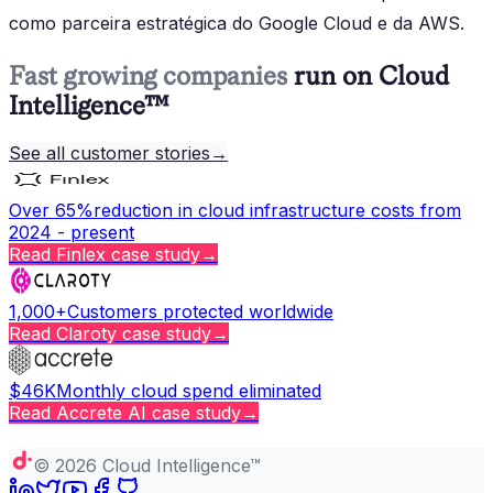
como parceira estratégica do Google Cloud e da AWS.
Fast growing companies
run on Cloud
Intelligence™
See all customer stories
→
Over 65%
reduction in cloud infrastructure costs from
2024 - present
Read
Finlex
case study
→
1,000+
Customers protected worldwide
Read
Claroty
case study
→
$46K
Monthly cloud spend eliminated
Read
Accrete AI
case study
→
Copy page
©
2026
Cloud Intelligence™