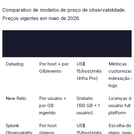
Comparativo de modelos de preço de observabilidade.
Preços vigentes em maio de 2026.
Gerador d
Modelo de
Custo de
Plataforma
custo para
cobrança
entrada
acompanha
Datadog
Por host + por
US$
Métricas
GB/evento
15/host/mês
customizada
(Infra Pro)
indexação 
logs
New Relic
Por usuário +
Gratuito
Licenças d
por GB
(100 GB + 1
usuário full
ingerido
usuário)
platform
Splunk
Por host
US$
Escolha do
Observability
(planos
15/host/mês
plano, reaju