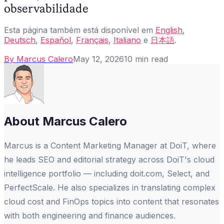
observabilidade
Esta página também está disponível em
English
,
Deutsch
,
Español
,
Français
,
Italiano
e
日本語
.
By
Marcus Calero
May 12, 2026
10
min read
About
Marcus Calero
Marcus is a Content Marketing Manager at DoiT, where
he leads SEO and editorial strategy across DoiT's cloud
intelligence portfolio — including doit.com, Select, and
PerfectScale. He also specializes in translating complex
cloud cost and FinOps topics into content that resonates
with both engineering and finance audiences.