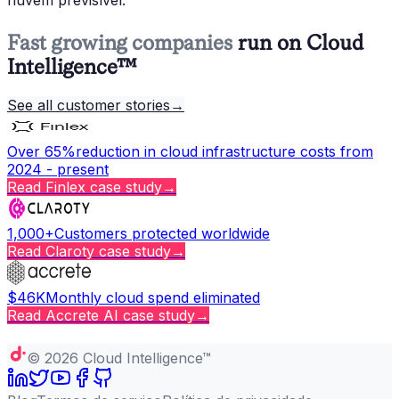
Fast growing companies
run on Cloud
Intelligence™
See all customer stories
→
Over 65%
reduction in cloud infrastructure costs from
2024 - present
Read
Finlex
case study
→
1,000+
Customers protected worldwide
Read
Claroty
case study
→
$46K
Monthly cloud spend eliminated
Read
Accrete AI
case study
→
Copy page
©
2026
Cloud Intelligence™