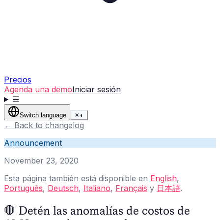
Precios
Agenda una demo
Iniciar sesión
☰
Switch language
☀
◐
←
Back to changelog
Announcement
November 23, 2020
Esta página también está disponible en
English
,
Português
,
Deutsch
,
Italiano
,
Français
y
日本語
.
🛑 Detén las anomalías de costos de