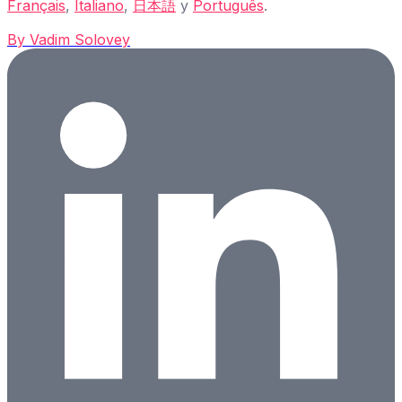
Français
,
Italiano
,
日本語
y
Português
.
By
Vadim Solovey