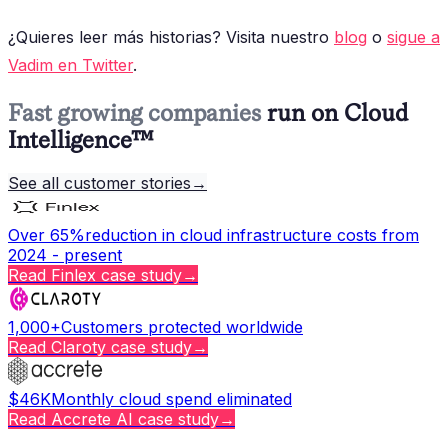
¿Quieres leer más historias? Visita nuestro
blog
o
sigue a
Vadim en Twitter
.
Fast growing companies
run on Cloud
Intelligence™
See all customer stories
→
Over 65%
reduction in cloud infrastructure costs from
2024 - present
Read
Finlex
case study
→
1,000+
Customers protected worldwide
Read
Claroty
case study
→
$46K
Monthly cloud spend eliminated
Read
Accrete AI
case study
→
Copy page