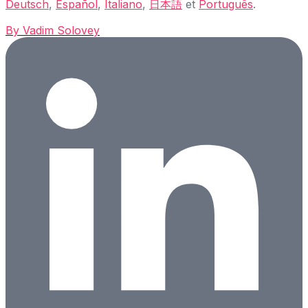
Deutsch
,
Español
,
Italiano
,
日本語
et
Português
.
By
Vadim Solovey