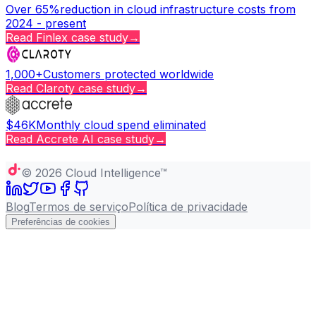
Over 65%
reduction in cloud infrastructure costs from
2024 - present
Read
Finlex
case study
→
1,000+
Customers protected worldwide
Read
Claroty
case study
→
$46K
Monthly cloud spend eliminated
Read
Accrete AI
case study
→
Copy page
©
2026
Cloud Intelligence™
Blog
Termos de serviço
Política de privacidade
Preferências de cookies