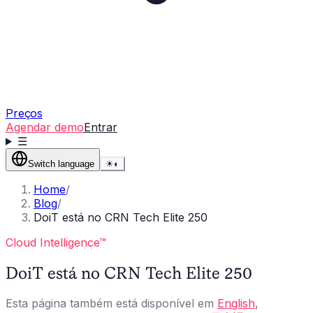
Preços
Agendar demo
Entrar
☰
Switch language
☀
◐
Home
/
Blog
/
DoiT está no CRN Tech Elite 250
Cloud Intelligence™
DoiT está no CRN Tech Elite 250
Esta página também está disponível em
English
,