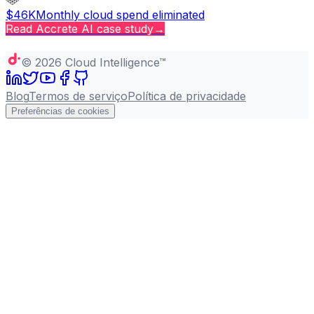
$46K
Monthly cloud spend eliminated
Read
Accrete AI
case study
→
Copy page
©
2026
Cloud Intelligence™
Blog
Termos de serviço
Política de privacidade
Preferências de cookies