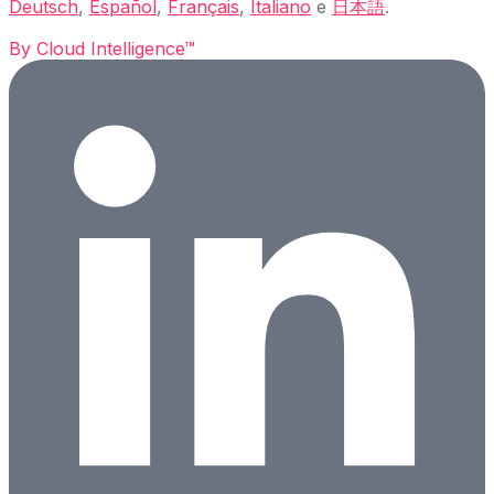
Deutsch
,
Español
,
Français
,
Italiano
e
日本語
.
By
Cloud Intelligence™