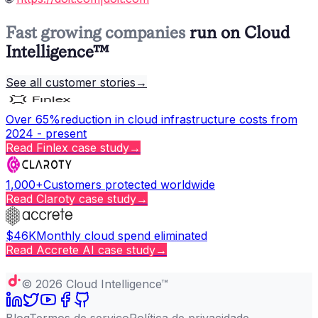
Fast growing companies
run on Cloud
Intelligence™
See all customer stories
→
Over 65%
reduction in cloud infrastructure costs from
2024 - present
Read
Finlex
case study
→
1,000+
Customers protected worldwide
Read
Claroty
case study
→
$46K
Monthly cloud spend eliminated
Read
Accrete AI
case study
→
Copy page
©
2026
Cloud Intelligence™
Blog
Termos de serviço
Política de privacidade