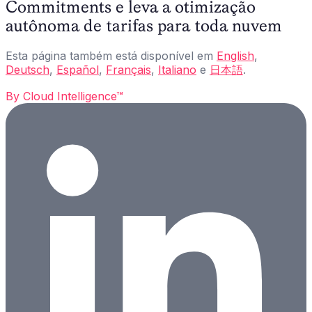
Commitments e leva a otimização
autônoma de tarifas para toda nuvem
Esta página também está disponível em
English
,
Deutsch
,
Español
,
Français
,
Italiano
e
日本語
.
By
Cloud Intelligence™