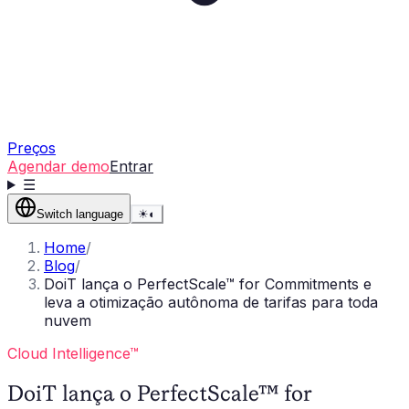
Preços
Agendar demo
Entrar
☰
Switch language
☀
◐
Home
/
Blog
/
DoiT lança o PerfectScale™ for Commitments e
leva a otimização autônoma de tarifas para toda
nuvem
Cloud Intelligence™
DoiT lança o PerfectScale™ for