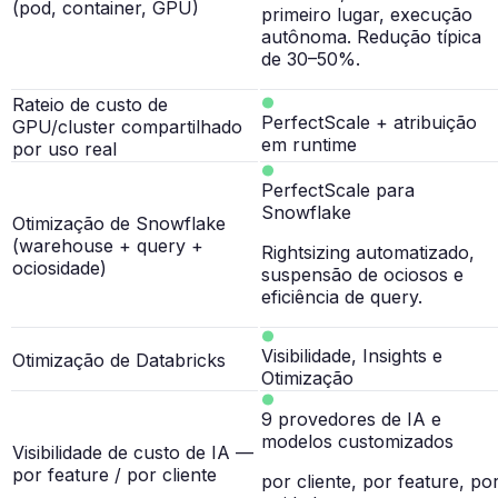
(pod, container, GPU)
primeiro lugar, execução
autônoma. Redução típica
de 30–50%.
Rateio de custo de
PerfectScale + atribuição
GPU/cluster compartilhado
em runtime
por uso real
PerfectScale para
Snowflake
Otimização de Snowflake
(warehouse + query +
Rightsizing automatizado,
ociosidade)
suspensão de ociosos e
eficiência de query.
Visibilidade, Insights e
Otimização de Databricks
Otimização
9 provedores de IA e
modelos customizados
Visibilidade de custo de IA —
por feature / por cliente
por cliente, por feature, po