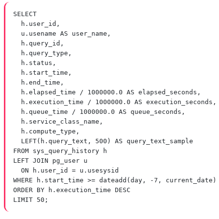
SELECT
h
.
user_id
,
u
.
usename
AS
 user_name,
h
.
query_id
,
h
.
query_type
,
h
.
status
,
h
.
start_time
,
h
.
end_time
,
h
.
elapsed_time
/
1000000
.
0
AS
 elapsed_seconds,
h
.
execution_time
/
1000000
.
0
AS
 execution_seconds,
h
.
queue_time
/
1000000
.
0
AS
 queue_seconds,
h
.
service_class_name
,
h
.
compute_type
,
LEFT
(
h
.
query_text
, 
500
) 
AS
 query_text_sample
FROM
 sys_query_history h
LEFT JOIN
 pg_user u
ON
h
.
user_id
=
u
.
usesysid
WHERE
h
.
start_time
>=
dateadd
(
day
, 
-
7
, current_date)
ORDER BY
h
.
execution_time
DESC
LIMIT
50
;