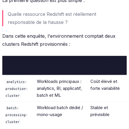
La première question est plus simple :
Quelle ressource Redshift est réellement
responsable de la hausse ?
Dans cette enquête, l'environnement comptait deux
clusters Redshift provisionnés :
Comportement
Cluster
Rôle
des coûts
Workloads principaux :
Coût élevé et
analytics-
analytics, BI, applicatif,
forte variabilité
production-
batch et ML
cluster
Workload batch dédié /
Stable et
batch-
mono-usage
prévisible
processing-
cluster