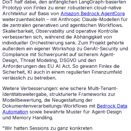
DoiT half dabei, den anfänglichen LangGraph-basierten
Prototyp von Finlex zu einer robusteren cloud-native
Architektur auf Basis von
Amazon Bedrock AgentCore
weiterzuentwickeln – mit Anthropic Claude-Modellen für
die zentralen generativen und agentischen Workflows.
Skalierbarkeit, Observability und operative Kontrolle
verbesserten sich, während die Abhängigkeit von
individueller Orchestrierung sank. Zum Projekt gehörte
außerdem ein eigener Workshop zu GenAI-Security und
Compliance mit Schwerpunkt auf sicherem Agent-
Design, Threat Modeling, DSGVO und den
Anforderungen des EU AI Act. So gewann Finlex die
Sicherheit, KI auch in einem regulierten Finanzumfeld
verlässlich zu betreiben.
Weitere Verbesserungen: eine sichere Multi-Tenant-
Identitätsweitergabe, strukturierte Frameworks zur
Modellbewertung, die Neugestaltung der
Dokumentenverarbeitungs-Workflows mit
Bedrock Data
Automation
sowie bewährte Muster für Agent-Design
und Memory Handling.
"Wir hatten Sessions zu ganz konkreten