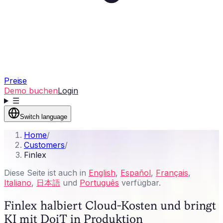
Preise
Demo buchen
Login
☰
Switch language
Home
/
Customers
/
Finlex
Diese Seite ist auch in
English
,
Español
,
Français
,
Italiano
,
日本語
und
Português
verfügbar.
Finlex halbiert Cloud-Kosten und bringt
KI mit DoiT in Produktion