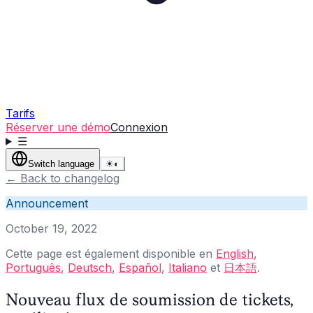
Tarifs
Réserver une démo
Connexion
☰
Switch language
☀
◐
←
Back to changelog
Announcement
October 19, 2022
Cette page est également disponible en
English
,
Português
,
Deutsch
,
Español
,
Italiano
et
日本語
.
Nouveau flux de soumission de tickets,