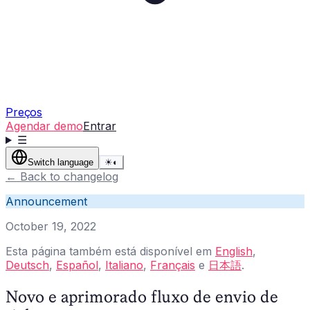
Preços
Agendar demo
Entrar
☰
Switch language
☀
◐
←
Back to changelog
Announcement
October 19, 2022
Esta página também está disponível em
English
,
Deutsch
,
Español
,
Italiano
,
Français
e
日本語
.
Novo e aprimorado fluxo de envio de