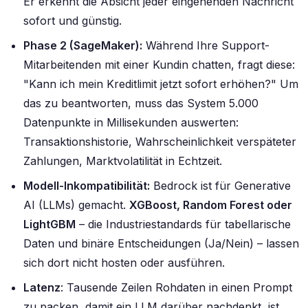
Er erkennt die Absicht jeder eingehenden Nachricht
sofort und günstig.
Phase 2 (SageMaker):
Während Ihre Support-
Mitarbeitenden mit einer Kundin chatten, fragt diese:
"Kann ich mein Kreditlimit jetzt sofort erhöhen?"
Um
das zu beantworten, muss das System 5.000
Datenpunkte in Millisekunden auswerten:
Transaktionshistorie, Wahrscheinlichkeit verspäteter
Zahlungen, Marktvolatilität in Echtzeit.
Modell-Inkompatibilität:
Bedrock ist für Generative
AI (LLMs) gemacht.
XGBoost, Random Forest oder
LightGBM
– die Industriestandards für tabellarische
Daten und binäre Entscheidungen (Ja/Nein) – lassen
sich dort nicht hosten oder ausführen.
Latenz
: Tausende Zeilen Rohdaten in einen Prompt
zu packen, damit ein LLM darüber nachdenkt, ist