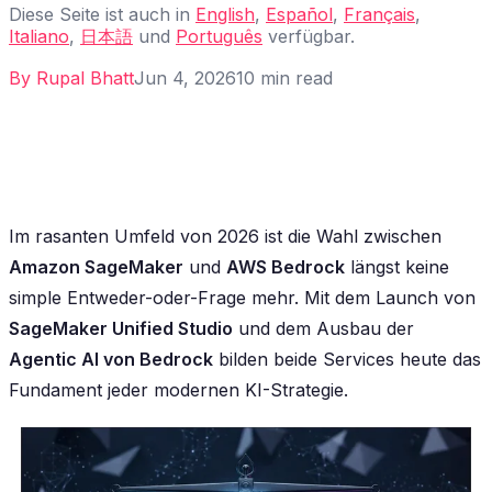
Diese Seite ist auch in
English
,
Español
,
Français
,
Italiano
,
日本語
und
Português
verfügbar.
By
Rupal Bhatt
Jun 4, 2026
10
min read
Im rasanten Umfeld von 2026 ist die Wahl zwischen
Amazon SageMaker
und
AWS Bedrock
längst keine
simple Entweder-oder-Frage mehr. Mit dem Launch von
SageMaker Unified Studio
und dem Ausbau der
Agentic AI von Bedrock
bilden beide Services heute das
Fundament jeder modernen KI-Strategie.