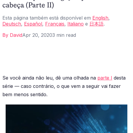
cabeça (Parte II)
Esta página também está disponível em
English
,
Deutsch
,
Español
,
Français
,
Italiano
e
日本語
.
By
David
Apr 20, 2020
3
min read
Se você ainda não leu, dê uma olhada na
parte I
desta
série — caso contrário, o que vem a seguir vai fazer
bem menos sentido.