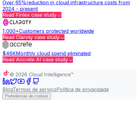
Over 65%
reduction in cloud infrastructure costs from
2024 - present
Read
Finlex
case study
→
1,000+
Customers protected worldwide
Read
Claroty
case study
→
$46K
Monthly cloud spend eliminated
Read
Accrete AI
case study
→
Copy page
©
2026
Cloud Intelligence™
Blog
Termos de serviço
Política de privacidade
Preferências de cookies