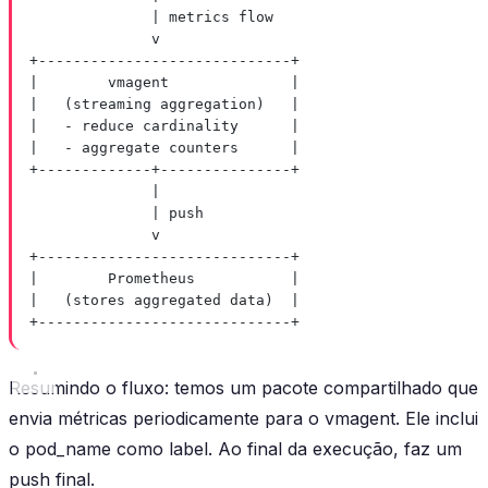
| metrics flow
v
+-----------------------------+
|        vmagent              |
|   (streaming aggregation)   |
|   - reduce cardinality      |
|   - aggregate counters      |
+-------------+---------------+
|
| push
v
+-----------------------------+
|        Prometheus           |
|   (stores aggregated data)  |
+-----------------------------+
Resumindo o fluxo: temos um pacote compartilhado que
envia métricas periodicamente para o vmagent. Ele inclui
o pod_name como label. Ao final da execução, faz um
push final.