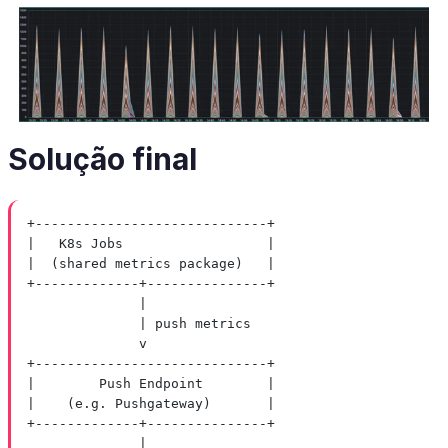
Solução final
+-----------------------------+
|   K8s Jobs                  |
|  (shared metrics package)   |
+-------------+---------------+
|
| push metrics
v
+-----------------------------+
|        Push Endpoint        |
|    (e.g. Pushgateway)       |
+-------------+---------------+
|