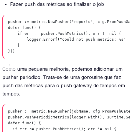
Fazer push das métricas ao finalizar o job
pusher 
:=
 metric.
NewPusher
(
"reports"
, cfg.PromPushGa
defer
func
() {
if
 err 
:=
 pusher.
PushMetrics
(); err 
!=
nil
 {
logger.
Errorf
(
"could not push metrics: 
%s
"
, 
}
}()
Como uma pequena melhoria, podemos adicionar um
pusher periódico. Trata-se de uma goroutine que faz
push das métricas para o push gateway de tempos em
tempos.
pusher 
:=
 metric.
NewPusher
(jobName, cfg.PromPushGate
pusher.
PushPeriodicMetrics
(logger.
With
(), 
30
*
time.Se
defer
func
() {
if
 err 
:=
 pusher.
PushMetrics
(); err 
!=
nil
 {