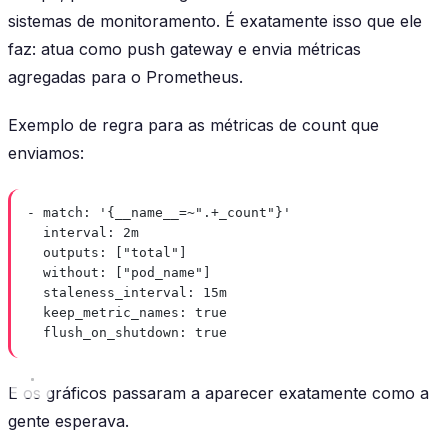
sistemas de monitoramento. É exatamente isso que ele
faz: atua como push gateway e envia métricas
agregadas para o Prometheus.
Exemplo de regra para as métricas de count que
enviamos:
- 
match
: 
'{__name__=~".+_count"}'
interval
: 
2m
outputs
: [
"total"
]
without
: [
"pod_name"
]
staleness_interval
: 
15m
keep_metric_names
: 
true
flush_on_shutdown
: 
true
E os gráficos passaram a aparecer exatamente como a
gente esperava.