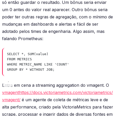
só então guardar o resultado. Um bônus seria enviar
um 0 antes do valor real aparecer. Outro bônus seria
poder ter outras regras de agregação, com o mínimo de
mudanças em dashboards e alertas e fácil de ser
adotado pelos times de engenharia. Algo assim, mas
falando Prometheus:
SELECT
*
, 
SUM
(
value
)
FROM
 METRICS
WHERE
 METRIC_NAME 
LIKE
'COUNT'
GROUP BY
*
WITHOUT
 JOB;
Entra em cena a streaming aggregation do vmagent. O
vmagent
https://docs.victoriametrics.com/victoriametrics/
vmagent/
é um agente de coleta de métricas leve e de
alta performance, criado pela VictoriaMetrics para fazer
scrape, processar e ingerir dados de diversas fontes em