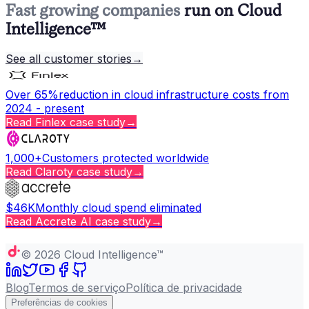
Fast growing companies
run on Cloud
Intelligence™
See all customer stories
→
Over 65%
reduction in cloud infrastructure costs from
2024 - present
Read
Finlex
case study
→
1,000+
Customers protected worldwide
Read
Claroty
case study
→
$46K
Monthly cloud spend eliminated
Read
Accrete AI
case study
→
Copy page
©
2026
Cloud Intelligence™
Blog
Termos de serviço
Política de privacidade
Preferências de cookies