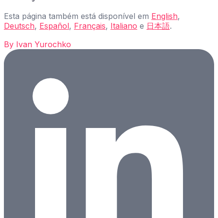
Esta página também está disponível em
English
,
Deutsch
,
Español
,
Français
,
Italiano
e
日本語
.
By
Ivan Yurochko