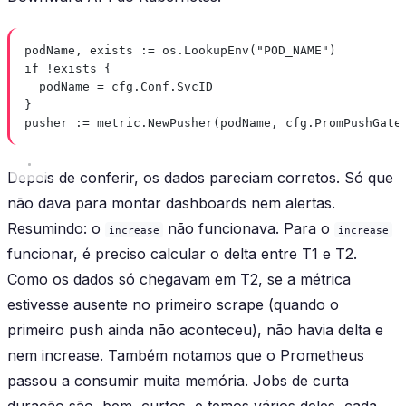
podName, exists 
:=
 os.
LookupEnv
(
"POD_NAME"
)
if
!
exists {
podName 
=
 cfg.Conf.SvcID
}
pusher 
:=
 metric.
NewPusher
(podName, cfg.PromPushGate
Depois de conferir, os dados pareciam corretos. Só que
não dava para montar dashboards nem alertas.
Resumindo: o
não funcionava. Para o
increase
increase
funcionar, é preciso calcular o delta entre T1 e T2.
Como os dados só chegavam em T2, se a métrica
estivesse ausente no primeiro scrape (quando o
primeiro push ainda não aconteceu), não havia delta e
nem increase. Também notamos que o Prometheus
passou a consumir muita memória. Jobs de curta
duração são, bem, curtos, e temos vários deles, cada