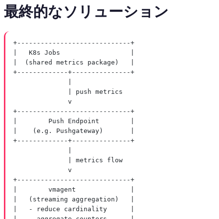
最終的なソリューション
+-----------------------------+
|   K8s Jobs                  |
|  (shared metrics package)   |
+-------------+---------------+
|
| push metrics
v
+-----------------------------+
|        Push Endpoint        |
|    (e.g. Pushgateway)       |
+-------------+---------------+
|
| metrics flow
v
+-----------------------------+
|        vmagent              |
|   (streaming aggregation)   |
|   - reduce cardinality      |
|   - aggregate counters      |