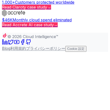
1,000+
Customers protected worldwide
Read
Claroty
case study
→
$46K
Monthly cloud spend eliminated
Read
Accrete AI
case study
→
Copy page
©
2026
Cloud Intelligence™
Blog
利用規約
プライバシーポリシー
Cookie 設定