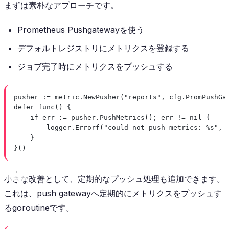
まずは素朴なアプローチです。
Prometheus Pushgatewayを使う
デフォルトレジストリにメトリクスを登録する
ジョブ完了時にメトリクスをプッシュする
pusher 
:=
 metric.
NewPusher
(
"reports"
, cfg.PromPushGa
defer
func
() {
if
 err 
:=
 pusher.
PushMetrics
(); err 
!=
nil
 {
logger.
Errorf
(
"could not push metrics: 
%s
"
, 
}
}()
小さな改善として、定期的なプッシュ処理も追加できます。
これは、push gatewayへ定期的にメトリクスをプッシュす
るgoroutineです。