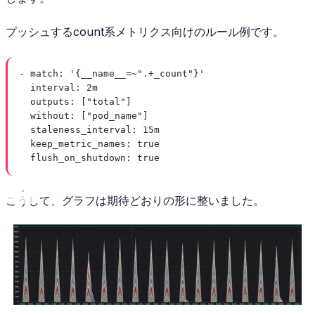
プッシュするcount系メトリクス向けのルール例です。
- 
match
: 
'{__name__=~".+_count"}'
interval
: 
2m
outputs
: [
"total"
]
without
: [
"pod_name"
]
staleness_interval
: 
15m
keep_metric_names
: 
true
flush_on_shutdown
: 
true
こうして、グラフは期待どおりの形に整いました。