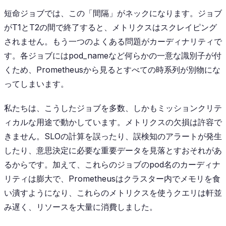
短命ジョブでは、この「間隔」がネックになります。ジョブ
がT1とT2の間で終了すると、メトリクスはスクレイピング
されません。もう一つのよくある問題がカーディナリティで
す。各ジョブにはpod_nameなど何らかの一意な識別子が付
くため、Prometheusから見るとすべての時系列が別物にな
ってしまいます。
私たちは、こうしたジョブを多数、しかもミッションクリテ
ィカルな用途で動かしています。メトリクスの欠損は許容で
きません。SLOの計算を誤ったり、誤検知のアラートが発生
したり、意思決定に必要な重要データを見落とすおそれがあ
るからです。加えて、これらのジョブのpod名のカーディナ
リティは膨大で、Prometheusはクラスター内でメモリを食
い潰すようになり、これらのメトリクスを使うクエリは軒並
み遅く、リソースを大量に消費しました。