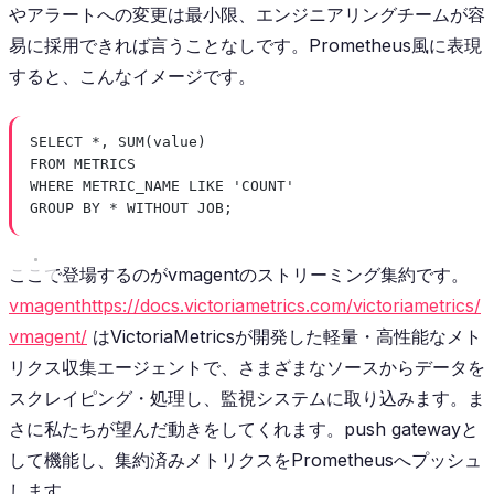
やアラートへの変更は最小限、エンジニアリングチームが容
易に採用できれば言うことなしです。Prometheus風に表現
すると、こんなイメージです。
SELECT
*
, 
SUM
(
value
)
FROM
 METRICS
WHERE
 METRIC_NAME 
LIKE
'COUNT'
GROUP BY
*
WITHOUT
 JOB;
ここで登場するのがvmagentのストリーミング集約です。
vmagent
https://docs.victoriametrics.com/victoriametrics/
vmagent/
はVictoriaMetricsが開発した軽量・高性能なメト
リクス収集エージェントで、さまざまなソースからデータを
スクレイピング・処理し、監視システムに取り込みます。ま
さに私たちが望んだ動きをしてくれます。push gatewayと
して機能し、集約済みメトリクスをPrometheusへプッシュ
します。