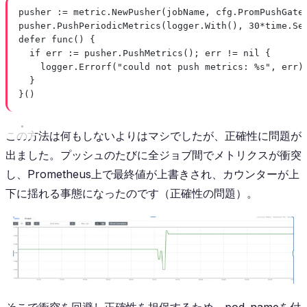
pusher 
:=
 metric.
NewPusher
(jobName, cfg.PromPushGate
pusher.
PushPeriodicMetrics
(logger.
With
(), 
30
*
time.Se
defer
func
() {
if
 err 
:=
 pusher.
PushMetrics
(); err 
!=
nil
 {
logger.
Errorf
(
"could not push metrics: 
%s
"
, err)
}
}()
この方法は何もしないよりはマシでしたが、正確性に問題が
出ました。プッシュのたびに全ジョブ間でメトリクスが衝突
し、Prometheus上で最終値が上書きされ、カウンターが上
下に揺れる事態になったのです（正確性の問題）。
そこで衝突を回避し正確性を担保するため、pod_nameを付