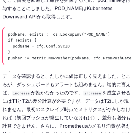
与することにしました。POD_NAMEはKubernetes
Downward APIから取得します。
podName, exists 
:=
 os.
LookupEnv
(
"POD_NAME"
)
if
!
exists {
podName 
=
 cfg.Conf.SvcID
}
pusher 
:=
 metric.
NewPusher
(podName, cfg.PromPushGate
データを確認すると、たしかに値は正しく見えました。とこ
ろが、ダッシュボードもアラートも組めません。端的に言え
ば、
が効かなかったのです。
を成立させる
increase
increase
にはT1とT2の差分計算が必要ですが、データはT2にしか現
れません。最初のスクレイプ時点でメトリクスが存在しなけ
れば（初回プッシュが発生していなければ）、差分も増分も
計算できません。さらに、Prometheusのメモリ消費が増え