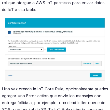
rol que otorgue a AWS IoT permisos para enviar datos
de IoT a esa tabla:
Una vez creada la IoT Core Rule, opcionalmente puedes
agregar una Error action que envíe los mensajes con
entrega fallida a, por ejemplo, una dead letter queue de
SQS o un bucket de S3. Tu IoT Rule debería verse así