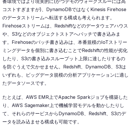
番環境ではより現実的に(かつデモのウォークスルーには高
コストすぎますが)、DynamoDBではなくKinesis Firehose
のデータストリームへ転送する構成も考えられます。
Firehoseストリームは、Redshiftなどのデータウェアハウス
や、S3などのオブジェクトストアへバッチで書き込みま
す。Firehoseのバッチ書き込みは、本番規模のIoTストリー
ミングデータを個別に書き込むことでRedshiftの性能が劣化
したり、S3の書き込みスループット上限に達したりするの
を防ぐうえで欠かせません。Redshift、DynamoDB、S3は
いずれも、ビッグデータ規模の分析アプリケーションに適し
たデータソースです。
たとえば、AWS EMR上でApache Sparkジョブを構築した
り、AWS Sagemaker上で機械学習モデルを動かしたりし
て、それらのサービスからDynamoDB、Redshift、S3のデ
ータを読み込ませる構成も可能です。