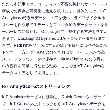
ただし本記事では、コーディング不要の純粋なサーバーレス
構成での保存と可視化に焦点を絞ります。具体的には、IoT
Analyticsの時系列データストアを使い、ライフサイクルポ
リシーを伴う形で生データとフィルタ済みデータセットをサ
ーバーレスに保存し、Quicksightで可視化する方法を見てい
きます。QuicksightはDynamoDBから直接データを取得で
きず、Redshiftをソースにするのはデモ目的にはやや高コス
トです。一方、IoT Analyticsであればサーバーレスかつ高
スループットなデータの保存と、QuickSightからの取得と
いう要件を簡単に満たせるため、ここではIoT Analyticsを
データストアとして採用します。
IoT Analyticsへのストリーミング
IoT Analyticsサービスに移動し、Quick Createウィザード
で、IoT Coreの温度トピックからIoT Analyticsへデータを