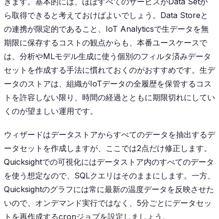
きます。基本的には、ほぼすべてのサービスがData Setか
ら取得できると考えておけばよいでしょう。Data Storeと
の連携が限定的であること、IoT Analyticsで生データを無
期限に保存するコストの観点からも、本番ユースケースで
は、分析やMLモデル生成に使う個別のフィルタ済みデータ
セットを作成する手法に慣れておくのがおすすめです。生デ
ータのストアは、組織がIoTデータの全履歴を保管するコス
トを許容しない限り、時間の経過とともに期限切れにしてい
くのが望ましい運用です。
ウィザードはデータストアからすべてのデータを抽出するデ
ータセットを作成しますが、ここでは2点だけ修正します。
Quicksightでの可視化にはデータストア内のすべてのデータ
を使う想定なので、SQLクエリはそのままにします。一方、
Quicksightのグラフには常に最新の温度データを反映させた
いので、オンデマンド実行ではなく、5分ごとにデータセッ
トを再作成するcronジョブを設定しましょう。