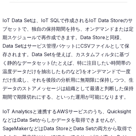
IoT Data Setは、IoT SQLで作成されるIoT Data Storeのサ
ブセットで、独自の保持期間を持ち、オンデマンドまたは定
期スケジュールで再作成できます。Data Storeと同様、
Data Setはサービス管理バケットにCSVファイルとして保
存されます。Data Setを使えば、カスタムフィルタに基づ
く静的なデータセット(たとえば、特に注目したい時間帯の
温度データだけを抽出したものなど)をオンデマンドで一度
だけ生成し、それを後段の分析用に無期限に保持しつつ、生
データのストアメッセージは組織として最適と判断した保持
期間で期限切れにする、といった運用が可能になります。
IoT Analyticsと連携するAWSサービスのうち、Quicksight
などはData Setからしかデータを取得できませんが、
SageMakerなどはData StoreとData Setの両方から取得で