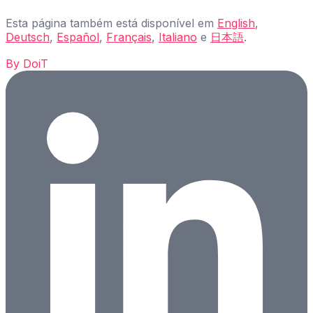
Esta página também está disponível em
English
,
Deutsch
,
Español
,
Français
,
Italiano
e
日本語
.
By
DoiT