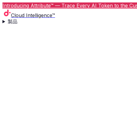
Introducing Attribute™ — Trace Every AI Token to the Cus
Cloud Intelligence™
製品