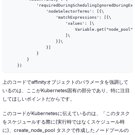
            'requiredDuringSchedulingIgnoredDuringExe
                'nodeSelectorTerms': [{\

                    'matchExpressions': [{\

                        'values': [\

                            Variable.get("node_pool",
                        ]\

                    }]\

                }]

            }

        }

上のコードでaffinityオブジェクトのパラメータを強調して
いるのは、ここがKubernetes固有の部分であり、特に注目
してほしいポイントだからです。
このコードがKubernetesに伝えているのは、「このタスク
をスケジュールする際に(実行時ではなくスケジュール時
に)、
create_node_pool
タスクで作成したノードプールの