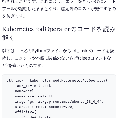
行されることです。これにより、エラーをきっかけにノード
プールが起動したままとなり、想定外のコストが発生するの
を防ぎます。
KubernetesPodOperatorのコードを読み
解く
以下は、上述のPythonファイルから
etl_task
のコードを抜
粋し、コメントや本筋に関係のない数行(sleepコマンドな
ど)を省いたものです:
etl_task = kubernetes_pod.KubernetesPodOperator(

    task_id='etl-task',

    name='etl',

    namespace='default',

    image='gcr.io/gcp-runtimes/ubuntu_18_0_4',

    startup_timeout_seconds=720,

    affinity={

        'nodeAffinity': {
