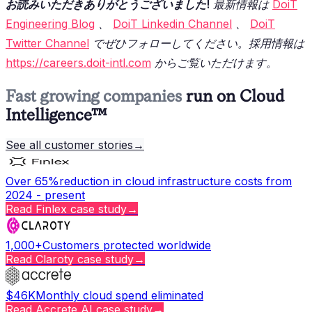
お読みいただきありがとうございました!
最新情報は
DoiT
Engineering Blog
、
DoiT Linkedin Channel
、
DoiT
Twitter Channel
でぜひフォローしてください。採用情報は
https://careers.doit-intl.com
からご覧いただけます。
Fast growing companies
run on Cloud
Intelligence™
See all customer stories
→
Over 65%
reduction in cloud infrastructure costs from
2024 - present
Read
Finlex
case study
→
1,000+
Customers protected worldwide
Read
Claroty
case study
→
$46K
Monthly cloud spend eliminated
Read
Accrete AI
case study
→