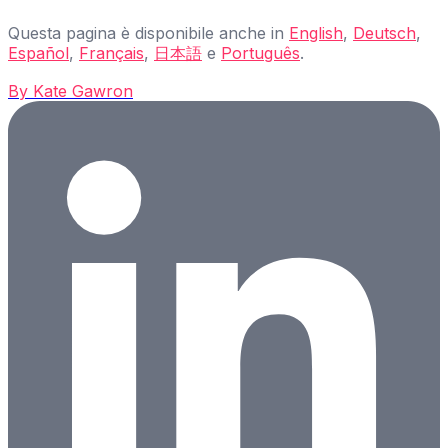
Questa pagina è disponibile anche in
English
,
Deutsch
,
Español
,
Français
,
日本語
e
Português
.
By
Kate Gawron