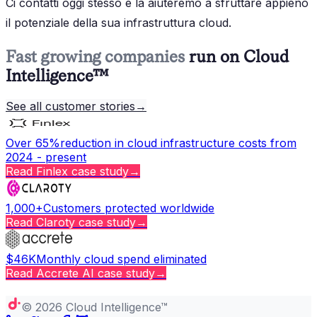
Ci contatti oggi stesso e la aiuteremo a sfruttare appieno
il potenziale della sua infrastruttura cloud.
Fast growing companies
run on Cloud
Intelligence™
See all customer stories
→
Over 65%
reduction in cloud infrastructure costs from
2024 - present
Read
Finlex
case study
→
1,000+
Customers protected worldwide
Read
Claroty
case study
→
$46K
Monthly cloud spend eliminated
Read
Accrete AI
case study
→
Copy page
©
2026
Cloud Intelligence™