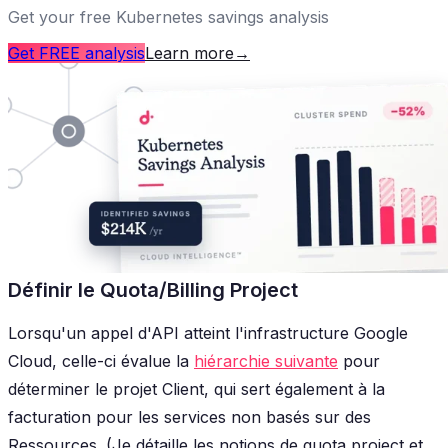
Get your free Kubernetes savings analysis
Get FREE analysis
Learn more
→
Définir le Quota/Billing Project
Lorsqu'un appel d'API atteint l'infrastructure Google
Cloud, celle-ci évalue la
hiérarchie suivante
pour
déterminer le projet Client, qui sert également à la
facturation pour les services non basés sur des
Ressources. (Je détaille les notions de
quota project
et