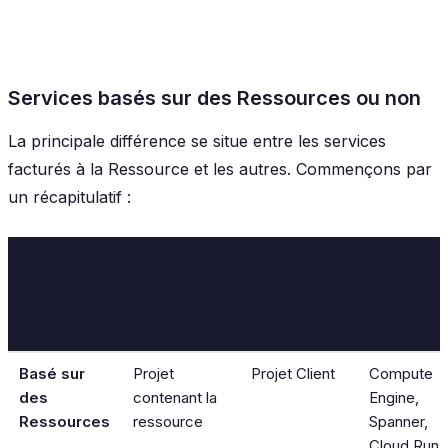
Services basés sur des Ressources ou non
La principale différence se situe entre les services
facturés à la Ressource et les autres. Commençons par
un récapitulatif :
Élément
Élément
Type de
déclencheur
déclencheur
Exemples
service
de la
du quota
facturation
Basé sur
Projet
Projet Client
Compute
des
contenant la
Engine,
Ressources
ressource
Spanner,
Cloud Run