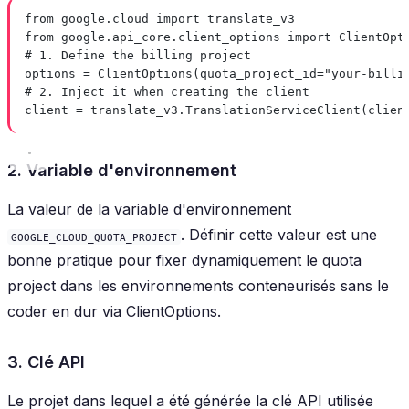
from
 google.cloud 
import
 translate_v3
from
 google.api_core.client_options 
import
 ClientOpt
# 1. Define the billing project
options 
=
 ClientOptions(
quota_project_id
=
"your-billi
# 2. Inject it when creating the client
client 
=
 translate_v3.TranslationServiceClient(
clien
2. Variable d'environnement
La valeur de la variable d'environnement
. Définir cette valeur est une
GOOGLE_CLOUD_QUOTA_PROJECT
bonne pratique pour fixer dynamiquement le quota
project dans les environnements conteneurisés sans le
coder en dur via ClientOptions.
3. Clé API
Le projet dans lequel a été générée la clé API utilisée