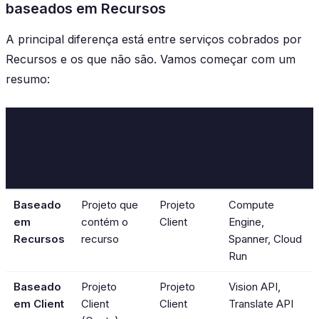
baseados em Recursos
A principal diferença está entre serviços cobrados por
Recursos e os que não são. Vamos começar com um
resumo:
Driver
Driver
Tipo de
principal
principal
Exemplos
serviço
de
de quota
cobrança
Baseado
Projeto que
Projeto
Compute
em
contém o
Client
Engine,
Recursos
recurso
Spanner, Cloud
Run
Baseado
Projeto
Projeto
Vision API,
em Client
Client
Client
Translate API