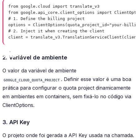
from
 google.cloud 
import
 translate_v3
from
 google.api_core.client_options 
import
 ClientOpt
# 1. Define the billing project
options 
=
 ClientOptions(
quota_project_id
=
"your-billi
# 2. Inject it when creating the client
client 
=
 translate_v3.TranslationServiceClient(
clien
2. Variável de ambiente
O valor da variável de ambiente
. Definir esse valor é uma boa
GOOGLE_CLOUD_QUOTA_PROJECT
prática para configurar o quota project dinamicamente
em ambientes em containers, sem fixá-lo no código via
ClientOptions.
3. API Key
O projeto onde foi gerada a API Key usada na chamada.