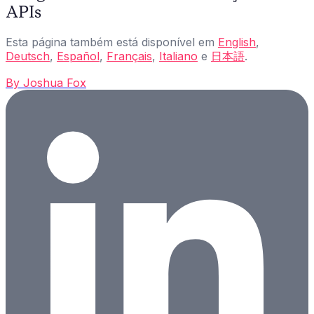
APIs
Esta página também está disponível em
English
,
Deutsch
,
Español
,
Français
,
Italiano
e
日本語
.
By
Joshua Fox