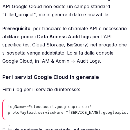
API Google Cloud non esiste un campo standard
"
billed_project
", ma in genere il dato è ricavabile.
Prerequisito:
per tracciare le chiamate API è necessario
abilitare prima i
Data Access Audit logs
per l'API
specifica (es. Cloud Storage, BigQuery) nel progetto che
si sospetta venga addebitato. Lo si fa dalla console
Google Cloud, in
IAM & Admin -> Audit Logs
.
Per i servizi Google Cloud in generale
Filtri i log per il servizio di interesse:
logName=~"cloudaudit.googleapis.com"
protoPayload.serviceName="[SERVICE_NAME].googleapis.
E, in via opzionale, per metodo, ad esempio: