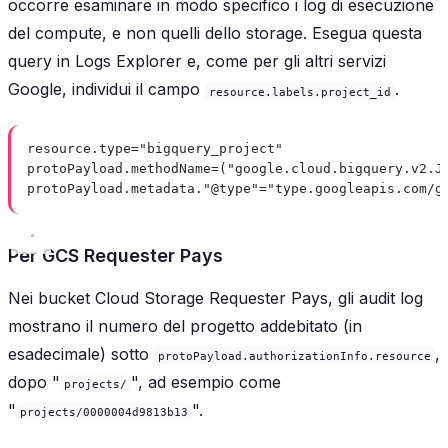
occorre esaminare in modo specifico i log di esecuzione
del compute, e non quelli dello storage. Esegua questa
query in Logs Explorer e, come per gli altri servizi
Google, individui il campo
.
resource.labels.project_id
resource.type="bigquery_project"
protoPayload.methodName=("google.cloud.bigquery.v2.J
protoPayload.metadata."@type"="type.googleapis.com/g
Per GCS Requester Pays
Nei bucket Cloud Storage Requester Pays, gli audit log
mostrano il numero del progetto addebitato (in
esadecimale) sotto
,
protoPayload.authorizationInfo.resource
dopo "
", ad esempio come
projects/
"
".
projects/0000004d9813b13