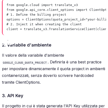
from
 google.cloud 
import
 translate_v3
from
 google.api_core.client_options 
import
 ClientOpt
# 1. Define the billing project
options 
=
 ClientOptions(
quota_project_id
=
"your-billi
# 2. Inject it when creating the client
client 
=
 translate_v3.TranslationServiceClient(
clien
2. Variabile d'ambiente
Il valore della variabile d'ambiente
. Definirla è una best practice
GOOGLE_CLOUD_QUOTA_PROJECT
per impostare dinamicamente il quota project in ambienti
containerizzati, senza doverlo scrivere hardcoded
tramite ClientOptions.
3. API Key
Il progetto in cui è stata generata l'API Key utilizzata per