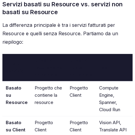
Servizi basati su Resource vs. servizi non
basati su Resource
La differenza principale è tra i servizi fatturati per
Resource e quelli senza Resource. Partiamo da un
riepilogo:
Driver di
Driver di
Tipo di
fatturazione
quota
Esempi
servizio
principale
principale
Basato
Progetto che
Progetto
Compute
su
contiene la
Client
Engine,
Resource
resource
Spanner,
Cloud Run
Basato
Progetto
Progetto
Vision API,
su Client
Client
Client
Translate API