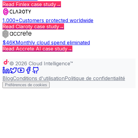
Read
Finlex
case study
→
1,000+
Customers protected worldwide
Read
Claroty
case study
→
$46K
Monthly cloud spend eliminated
Read
Accrete AI
case study
→
Copy page
©
2026
Cloud Intelligence™
Blog
Conditions d'utilisation
Politique de confidentialité
Préférences de cookies