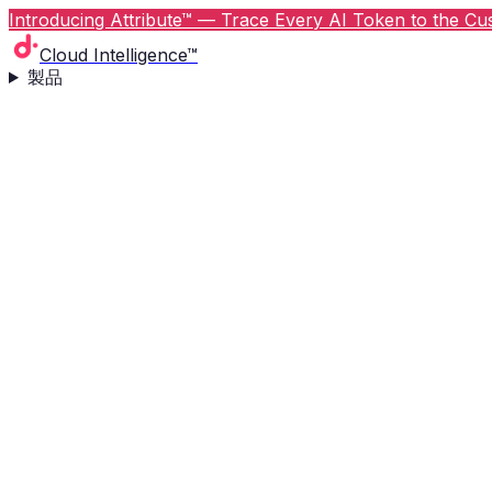
Introducing Attribute™ — Trace Every AI Token to the Cus
Cloud Intelligence™
製品