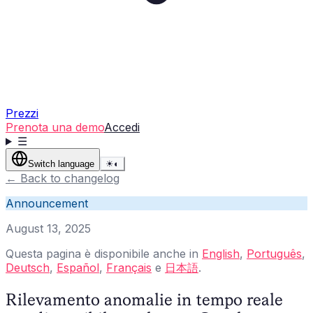
Prezzi
Prenota una demo
Accedi
☰
Switch language
☀
◐
←
Back to changelog
Announcement
August 13, 2025
Questa pagina è disponibile anche in
English
,
Português
,
Deutsch
,
Español
,
Français
e
日本語
.
Rilevamento anomalie in tempo reale