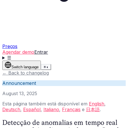
Preços
Agendar demo
Entrar
☰
Switch language
☀
◐
←
Back to changelog
Announcement
August 13, 2025
Esta página também está disponível em
English
,
Deutsch
,
Español
,
Italiano
,
Français
e
日本語
.
Detecção de anomalias em tempo real