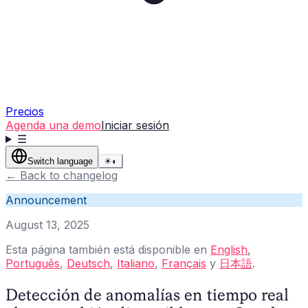
Precios
Agenda una demo
Iniciar sesión
☰
Switch language
☀
◐
←
Back to changelog
Announcement
August 13, 2025
Esta página también está disponible en
English
,
Português
,
Deutsch
,
Italiano
,
Français
y
日本語
.
Detección de anomalías en tiempo real