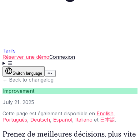
Tarifs
Réserver une démo
Connexion
☰
Switch language
☀
◐
←
Back to changelog
Improvement
July 21, 2025
Cette page est également disponible en
English
,
Português
,
Deutsch
,
Español
,
Italiano
et
日本語
.
Prenez de meilleures décisions, plus vite