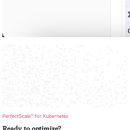
PerfectScale™ for Kubernetes
Ready to optimize?