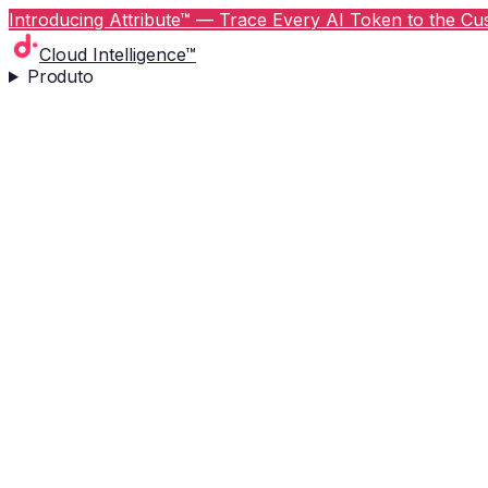
Introducing Attribute™ — Trace Every AI Token to the Cus
Cloud Intelligence™
Produto