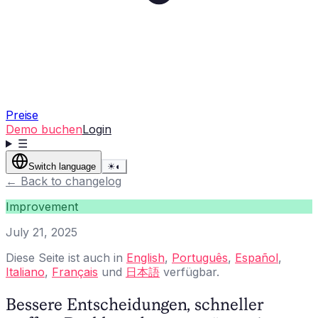
Preise
Demo buchen
Login
☰
Switch language
☀
◐
←
Back to changelog
Improvement
July 21, 2025
Diese Seite ist auch in
English
,
Português
,
Español
,
Italiano
,
Français
und
日本語
verfügbar.
Bessere Entscheidungen, schneller