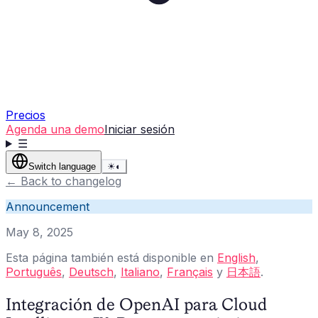
Precios
Agenda una demo
Iniciar sesión
☰
Switch language
☀
◐
←
Back to changelog
Announcement
May 8, 2025
Esta página también está disponible en
English
,
Português
,
Deutsch
,
Italiano
,
Français
y
日本語
.
Integración de OpenAI para Cloud