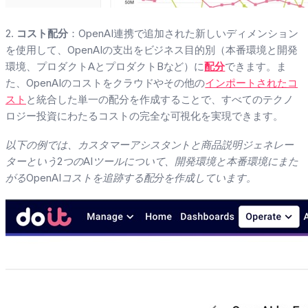
2.
コスト配分
：OpenAI連携で追加された新しいディメンション
を使用して、OpenAIの支出をビジネス目的別（本番環境と開発
環境、プロダクトAとプロダクトBなど）に
配分
できます。ま
た、OpenAIのコストをクラウドやその他の
インポートされたコ
スト
と統合した単一の配分を作成することで、すべてのテクノ
ロジー投資にわたるコストの完全な可視化を実現できます。
以下の例では、カスタマーアシスタントと商品説明ジェネレー
ターという2つのAIツールについて、開発環境と本番環境にまた
がるOpenAIコストを追跡する配分を作成しています。