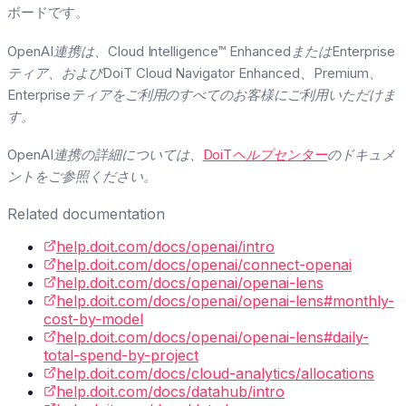
ボードです。
OpenAI連携は、Cloud Intelligence™ EnhancedまたはEnterprise
ティア、およびDoiT Cloud Navigator Enhanced、Premium、
Enterpriseティアをご利用のすべてのお客様にご利用いただけま
す。
OpenAI連携の詳細については、
DoiTヘルプセンター
のドキュメ
ントをご参照ください。
Related documentation
help.doit.com/docs/openai/intro
help.doit.com/docs/openai/connect-openai
help.doit.com/docs/openai/openai-lens
help.doit.com/docs/openai/openai-lens#monthly-
cost-by-model
help.doit.com/docs/openai/openai-lens#daily-
total-spend-by-project
help.doit.com/docs/cloud-analytics/allocations
help.doit.com/docs/datahub/intro