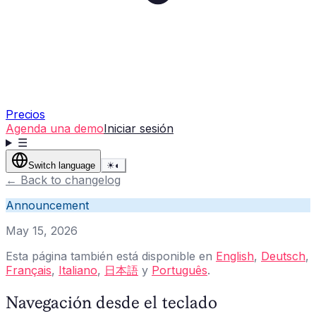
Precios
Agenda una demo
Iniciar sesión
☰
Switch language
☀
◐
←
Back to changelog
Announcement
May 15, 2026
Esta página también está disponible en
English
,
Deutsch
,
Français
,
Italiano
,
日本語
y
Português
.
Navegación desde el teclado