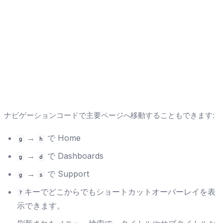
ナビゲーションコードで主要ページへ移動することもできます:
→
で Home
g
h
→
で Dashboards
g
d
→
で Support
g
s
キーでどこからでもショートカットオーバーレイを表
?
示できます。