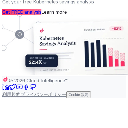
Get your free Kubernetes savings analysis
Get FREE analysis
Learn more
→
©
2026
Cloud Intelligence™
利用規約
プライバシーポリシー
Cookie 設定