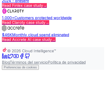
2024 - present
Read
Finlex
case study
→
1,000+
Customers protected worldwide
Read
Claroty
case study
→
$46K
Monthly cloud spend eliminated
Read
Accrete AI
case study
→
Copy page
©
2026
Cloud Intelligence™
Blog
Términos del servicio
Política de privacidad
Preferencias de cookies