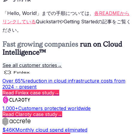
「Hello, World!」までの手順については、
各READMEから
リンクしている
QuickstartやGetting Startedの記事をご覧く
ださい。
Fast growing companies
run on Cloud
Intelligence™
See all customer stories
→
Over 65%
reduction in cloud infrastructure costs from
2024 - present
Read
Finlex
case study
→
1,000+
Customers protected worldwide
Read
Claroty
case study
→
$46K
Monthly cloud spend eliminated