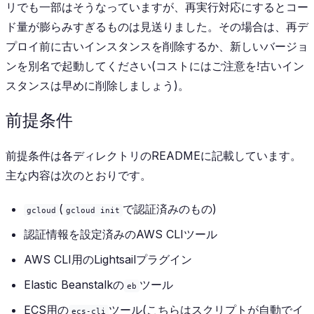
リでも一部はそうなっていますが、再実行対応にするとコー
ド量が膨らみすぎるものは見送りました。その場合は、再デ
プロイ前に古いインスタンスを削除するか、新しいバージョ
ンを別名で起動してください(コストにはご注意を!古いイン
スタンスは早めに削除しましょう)。
前提条件
前提条件は各ディレクトリのREADMEに記載しています。
主な内容は次のとおりです。
(
で認証済みのもの)
gcloud
gcloud init
認証情報を設定済みのAWS CLIツール
AWS CLI用のLightsailプラグイン
Elastic Beanstalkの
ツール
eb
ECS用の
ツール(こちらはスクリプトが自動でイ
ecs-cli