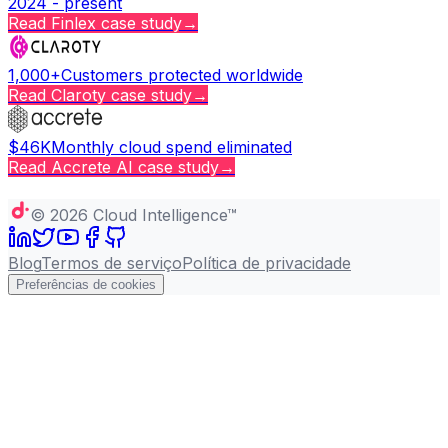
2024 - present
Read
Finlex
case study
→
1,000+
Customers protected worldwide
Read
Claroty
case study
→
$46K
Monthly cloud spend eliminated
Read
Accrete AI
case study
→
Copy page
©
2026
Cloud Intelligence™
Blog
Termos de serviço
Política de privacidade
Preferências de cookies