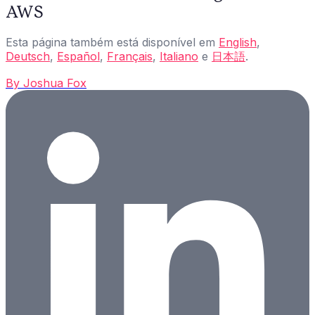
AWS
Esta página também está disponível em
English
,
Deutsch
,
Español
,
Français
,
Italiano
e
日本語
.
By
Joshua Fox