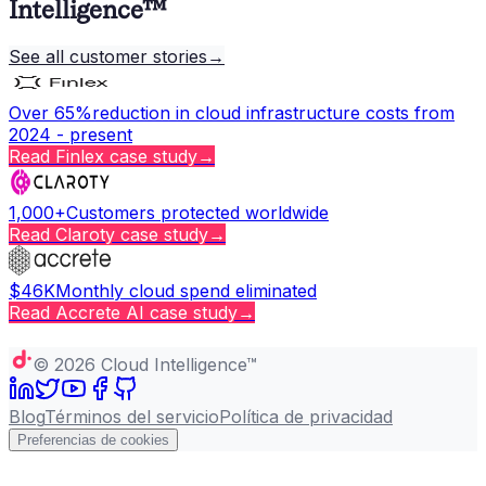
Intelligence™
See all customer stories
→
Over 65%
reduction in cloud infrastructure costs from
2024 - present
Read
Finlex
case study
→
1,000+
Customers protected worldwide
Read
Claroty
case study
→
$46K
Monthly cloud spend eliminated
Read
Accrete AI
case study
→
Copy page
©
2026
Cloud Intelligence™
Blog
Términos del servicio
Política de privacidad
Preferencias de cookies