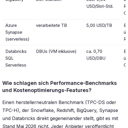
USD/Slot-Std.
R
C
Azure
verarbeitete TB
5,00 USD/TB
B
Synapse
üb
(serverless)
R
Databricks
DBUs (VM inklusive)
ca. 0,70
B
SQL
USD/DBU
ü
Serverless
C
Wie schlagen sich Performance-Benchmarks
und Kostenoptimierungs-Features?
Einen herstellerneutralen Benchmark (TPC-DS oder
TPC-H), der Snowflake, Redshift, BigQuery, Synapse
und Databricks direkt gegeneinander stellt, gibt es mit
Stand Mai 2026 nicht. Jeder Anbieter veröffentlicht