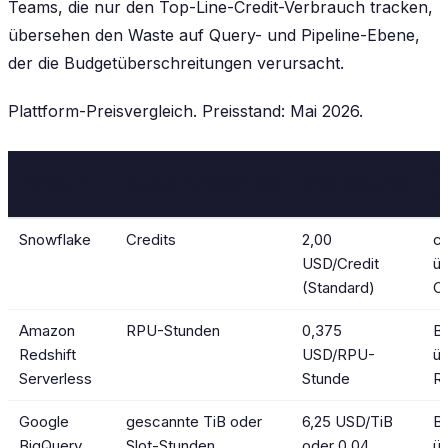
Teams, die nur den Top-Line-Credit-Verbrauch tracken,
übersehen den Waste auf Query- und Pipeline-Ebene,
der die Budgetüberschreitungen verursacht.
Plattform-Preisvergleich. Preisstand: Mai 2026.
E
Plattform
Abrechnungseinheit
Einstiegspreis
C
Snowflake
Credits
2,00
c
USD/Credit
ü
(Standard)
C
Amazon
RPU-Stunden
0,375
B
Redshift
USD/RPU-
üb
Serverless
Stunde
R
Google
gescannte TiB oder
6,25 USD/TiB
B
BigQuery
Slot-Stunden
oder 0,04
üb