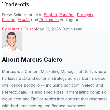
Trade-offs
Diese Seite ist auch in
English
,
Español
,
Français
,
Italiano
,
日本語
und
Português
verfügbar.
By
Marcus Calero
May 12, 2026
13
min read
About
Marcus Calero
Marcus is a Content Marketing Manager at DoiT, where
he leads SEO and editorial strategy across DoiT's cloud
intelligence portfolio — including doit.com, Select, and
PerfectScale. He also specializes in translating complex
cloud cost and FinOps topics into content that resonates
with both engineering and finance audiences.