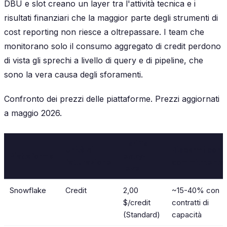
DBU e slot creano un layer tra l'attività tecnica e i
risultati finanziari che la maggior parte degli strumenti di
cost reporting non riesce a oltrepassare. I team che
monitorano solo il consumo aggregato di credit perdono
di vista gli sprechi a livello di query e di pipeline, che
sono la vera causa degli sforamenti.
Confronto dei prezzi delle piattaforme. Prezzi aggiornati
a maggio 2026.
Tariffa
Unità di
Risparmi con
Piattaforma
entry-
fatturazione
commitments
level
Snowflake
Credit
2,00
~15-40% con
$/credit
contratti di
(Standard)
capacità