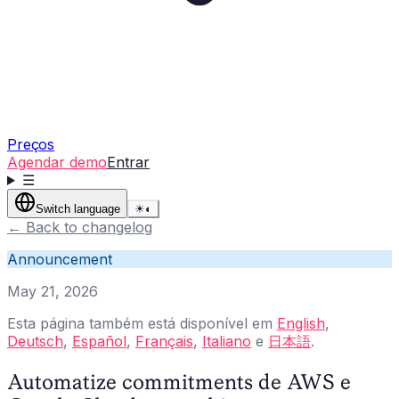
Preços
Agendar demo
Entrar
☰
Switch language
☀
◐
←
Back to changelog
Announcement
May 21, 2026
Esta página também está disponível em
English
,
Deutsch
,
Español
,
Français
,
Italiano
e
日本語
.
Automatize commitments de AWS e