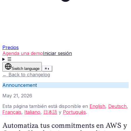
Precios
Agenda una demo
Iniciar sesión
☰
Switch language
☀
◐
←
Back to changelog
Announcement
May 21, 2026
Esta página también está disponible en
English
,
Deutsch
,
Français
,
Italiano
,
日本語
y
Português
.
Automatiza tus commitments en AWS y